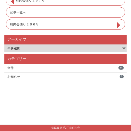
町内会便り２６７号
記事一覧へ
町内会便り２６６号
アーカイブ
カテゴリー
全件
64
お知らせ
2
©2021 富丘2丁目町内会